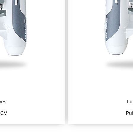
res
Lo
0 CV
Pui