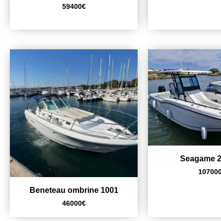
59400
€
Seagame 
10700
Beneteau ombrine 1001
46000
€