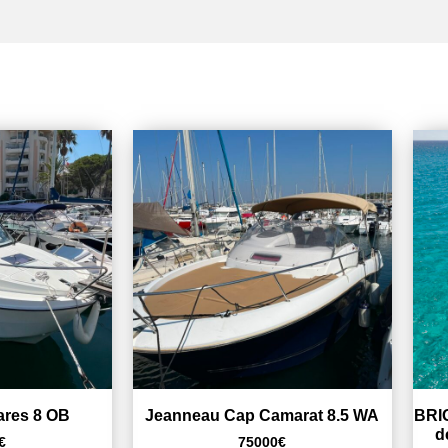
ares 8 OB
Jeanneau Cap Camarat 8.5 WA
BRIG
d
€
75000
€