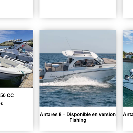
250 CC
0
€
Antares 8 – Disponible en version
Anta
Fishing