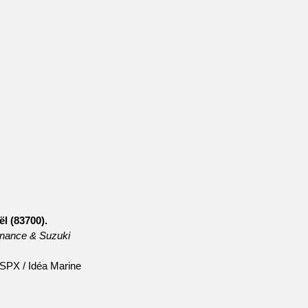
l (83700).
inance & Suzuki
 SPX / Idéa Marine