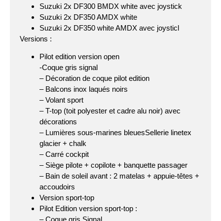
Suzuki 2x DF300 BMDX white avec joystick
Suzuki 2x DF350 AMDX white
Suzuki 2x DF350 white AMDX avec joysticl
Versions :
Pilot edition version open
-Coque gris signal
– Décoration de coque pilot edition
– Balcons inox laqués noirs
– Volant sport
– T-top (toit polyester et cadre alu noir) avec
décorations
– Lumières sous-marines bleuesSellerie linetex
glacier + chalk
– Carré cockpit
– Siège pilote + copilote + banquette passager
– Bain de soleil avant : 2 matelas + appuie-têtes +
accoudoirs
Version sport-top
Pilot Edition version sport-top :
– Coque gris Signal