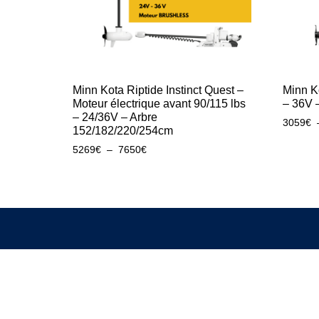
Minn Kota Riptide Instinct Quest –
Minn K
Moteur électrique avant 90/115 lbs
– 36V 
– 24/36V – Arbre
3059
€
152/182/220/254cm
5269
€
–
7650
€