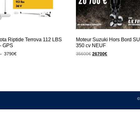
ota Riptide Terrova 112 LBS
Moteur Suzuki Hors Bord S
– GPS
350 cv NEUF
–
3790
€
35600
€
26700
€
©