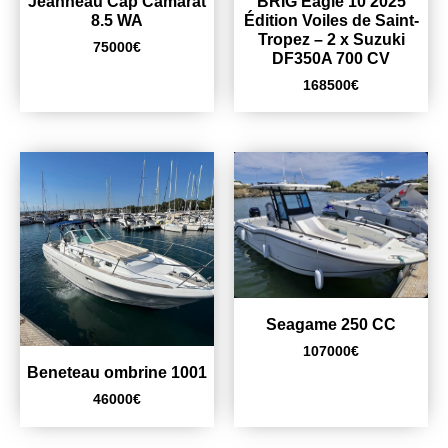
Jeanneau Cap Camarat
BRIG Eagle 10 2025
8.5 WA
Édition Voiles de Saint-
Tropez – 2 x Suzuki
75000
€
DF350A 700 CV
168500
€
Seagame 250 CC
107000
€
Beneteau ombrine 1001
46000
€