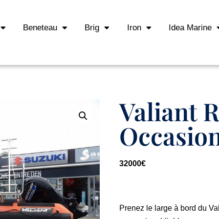
Beneteau
Brig
Iron
Idea Marine
Valiant R
Occasio
32000
€
Prenez le large à bord du Va