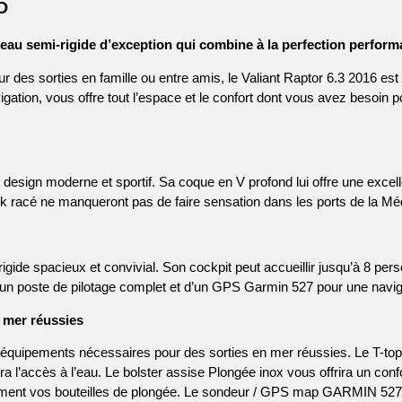
6
eau semi-rigide d’exception qui combine à la perfection performa
des sorties en famille ou entre amis, le Valiant Raptor 6.3 2016 est 
ation, vous offre tout l’espace et le confort dont vous avez besoin p
 design moderne et sportif. Sa coque en V profond lui offre une excel
ok racé ne manqueront pas de faire sensation dans les ports de la Mé
rigide spacieux et convivial. Son cockpit peut accueillir jusqu’à 8 p
’un poste de pilotage complet et d’un GPS Garmin 527 pour une navigat
 mer réussies
s équipements nécessaires pour des sorties en mer réussies. Le T-top 
era l’accès à l’eau. Le bolster assise Plongée inox vous offrira un conf
ilement vos bouteilles de plongée. Le sondeur / GPS map GARMIN 527 